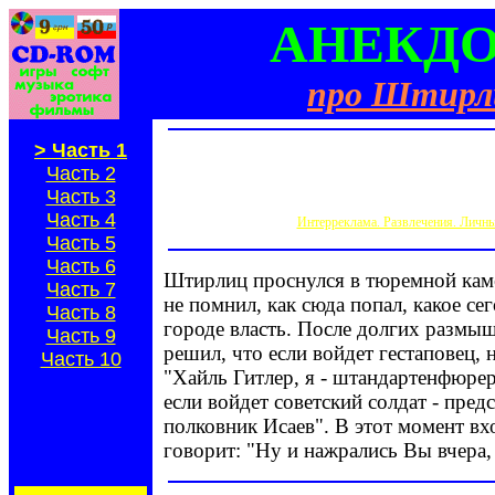
АНЕКД
про Штирл
> Часть 1
Часть 2
Часть 3
Часть 4
Интерреклама. Развлечения. Личны
Часть 5
Часть 6
Штирлиц проснулся в тюремной кам
Часть 7
не помнил, как сюда попал, какое сег
Часть 8
городе власть. После долгих размы
Часть 9
решил, что если войдет гестаповец, н
Часть 10
"Хайль Гитлер, я - штандартенфюре
если войдет советский солдат - предс
полковник Исаев". В этот момент в
говорит: "Ну и нажрались Вы вчера