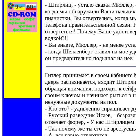
- Штирлиц, - устало сказал Мюллер, 
когда мы обнаружили Ваши пальчики
пианистки. Вы отвертелись, когда м
телефона правительственной связи. 
отвертеться! Почему Ваше удостове
водкой?!!
CD-ROM, DVD
- Вы знаете, Мюллер, - не менее уст
- софт, игры,
музыка,
- когда Шелленберг ставил на мое уд
энциклопедии,
он предварительно подышал на нее.
ЭРОТИКА и
т.д. Цена:
Россия от 50р.;
Гитлер принимает в своем кабинете
Украина от 9
дверь распахивается, входит Штирлиц
грн. Доставка
обращая внимания, подходит к сейфу
наложенным
платежом.
своим ключом и начинает рыться в 
ненужные документы на пол.
- Кто это? - удивленно спрашивает д
- Русский разведчик Исаев, - безра
отвечает фюрер, - У нас Штирлицем 
- Так почему же ты его не арестуешь
- А, все равно отвертится.