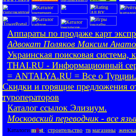
Аппараты по продаже карт экспр
Адвокат Поляков Максим Анато
Украинская поисковая система, 
THAI.RU - Информационный сер
= ANTALYA.RU = Все о Турции.
Скидки и горящие предложения о
туроператоров
Каталог ссылок Элизиум.
Московский переводчик - все язы
Каталоги
m
0
st
:
строительство
,
тв
магазины
,
женска