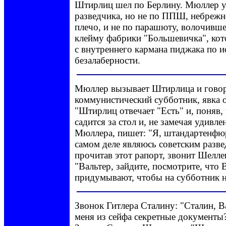
Штирлиц шел по Берлину. Мюллер уз
разведчика, но не по ППШ, небреж
плечо, и не по парашюту, волочивше
клейму фабрики "Большевичка", кот
с внутреннего кармана пиджака по и
безалаберности.
Мюллер вызывает Штирлица и говор
коммунистический субботник, явка о
"Штирлиц отвечает "Есть" и, поняв,
садится за стол и, не замечая удивле
Мюллера, пишет: "Я, штандартенфю
самом деле являюсь советским разв
прочитав этот рапорт, звонит Шелле
"Вальтер, зайдите, посмотрите, что
придумывают, чтобы на субботник н
Звонок Гитлера Сталину: "Сталин, 
меня из сейфа секретные документы